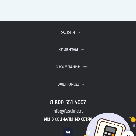
УСЛУГИ
КОНТРОЛЬНЫЕ РАБОТЫ
ДИПЛОМНЫЕ РАБОТЫ
КЛИЕНТАМ
КУРСОВЫЕ РАБОТЫ
АНТИПЛАГИАТ
РЕФЕРАТЫ
ВОПРОСЫ И ОТВЕТЫ
О КОМПАНИИ
ВСЕ УСЛУГИ
ПУБЛИЧНАЯ ОФЕРТА
О КОМПАНИИ
ПОЛИТИКА КОНФИДЕНЦИАЛЬНОСТИ
КОНТАКТЫ
ВАШ ГОРОД
АВТОРАМ
МОСКВА
САНКТ-ПЕТЕРБУРГ
8 800 551 4007
ВЛАДИМИР
info@fastfine.ru
ОРЕЛ
МЫ В СОЦИАЛЬНЫХ СЕТЯХ
НИЖНИЙ НОВГОРОД
Vk