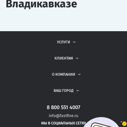
Владикавказе
УСЛУГИ
КОНТРОЛЬНЫЕ РАБОТЫ
ДИПЛОМНЫЕ РАБОТЫ
КЛИЕНТАМ
КУРСОВЫЕ РАБОТЫ
АНТИПЛАГИАТ
РЕФЕРАТЫ
ВОПРОСЫ И ОТВЕТЫ
О КОМПАНИИ
ВСЕ УСЛУГИ
ПУБЛИЧНАЯ ОФЕРТА
О КОМПАНИИ
ПОЛИТИКА КОНФИДЕНЦИАЛЬНОСТИ
КОНТАКТЫ
ВАШ ГОРОД
АВТОРАМ
МОСКВА
САНКТ-ПЕТЕРБУРГ
8 800 551 4007
ВЛАДИМИР
info@fastfine.ru
ОРЕЛ
МЫ В СОЦИАЛЬНЫХ СЕТЯХ