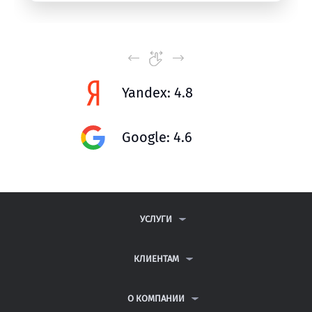
Yandex: 4.8
Google: 4.6
УСЛУГИ
КОНТРОЛЬНЫЕ РАБОТЫ
ДИПЛОМНЫЕ РАБОТЫ
КЛИЕНТАМ
КУРСОВЫЕ РАБОТЫ
АНТИПЛАГИАТ
РЕФЕРАТЫ
ВОПРОСЫ И ОТВЕТЫ
О КОМПАНИИ