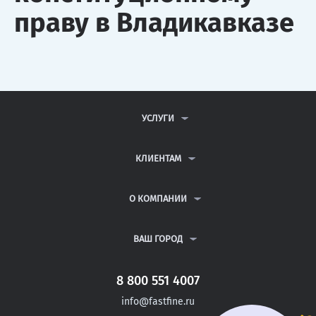
праву в Владикавказе
УСЛУГИ
КОНТРОЛЬНЫЕ РАБОТЫ
ДИПЛОМНЫЕ РАБОТЫ
КЛИЕНТАМ
КУРСОВЫЕ РАБОТЫ
АНТИПЛАГИАТ
РЕФЕРАТЫ
ВОПРОСЫ И ОТВЕТЫ
О КОМПАНИИ
ВСЕ УСЛУГИ
ПУБЛИЧНАЯ ОФЕРТА
О КОМПАНИИ
ПОЛИТИКА КОНФИДЕНЦИАЛЬНОСТИ
КОНТАКТЫ
ВАШ ГОРОД
АВТОРАМ
МОСКВА
САНКТ-ПЕТЕРБУРГ
8 800 551 4007
ВЛАДИМИР
info@fastfine.ru
ОРЕЛ