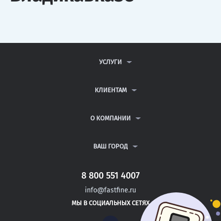
УСЛУГИ
КОНТРОЛЬНЫЕ РАБОТЫ
ДИПЛОМНЫЕ РАБОТЫ
КЛИЕНТАМ
КУРСОВЫЕ РАБОТЫ
АНТИПЛАГИАТ
РЕФЕРАТЫ
ВОПРОСЫ И ОТВЕТЫ
О КОМПАНИИ
ВСЕ УСЛУГИ
ПУБЛИЧНАЯ ОФЕРТА
О КОМПАНИИ
ПОЛИТИКА КОНФИДЕНЦИАЛЬНОСТИ
КОНТАКТЫ
ВАШ ГОРОД
АВТОРАМ
МОСКВА
САНКТ-ПЕТЕРБУРГ
8 800 551 4007
ВЛАДИМИР
info@fastfine.ru
ОРЕЛ
МЫ В СОЦИАЛЬНЫХ СЕТЯХ
НИЖНИЙ НОВГОРОД