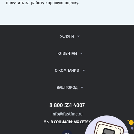
получить за работу хорошую оценку.
УСЛУГИ
КОНТРОЛЬНЫЕ РАБОТЫ
ДИПЛОМНЫЕ РАБОТЫ
КЛИЕНТАМ
КУРСОВЫЕ РАБОТЫ
АНТИПЛАГИАТ
РЕФЕРАТЫ
ВОПРОСЫ И ОТВЕТЫ
О КОМПАНИИ
ВСЕ УСЛУГИ
ПУБЛИЧНАЯ ОФЕРТА
О КОМПАНИИ
ПОЛИТИКА КОНФИДЕНЦИАЛЬНОСТИ
КОНТАКТЫ
ВАШ ГОРОД
АВТОРАМ
МОСКВА
САНКТ-ПЕТЕРБУРГ
8 800 551 4007
ВЛАДИМИР
info@fastfine.ru
ОРЕЛ
МЫ В СОЦИАЛЬНЫХ СЕТЯХ
НИЖНИЙ НОВГОРОД