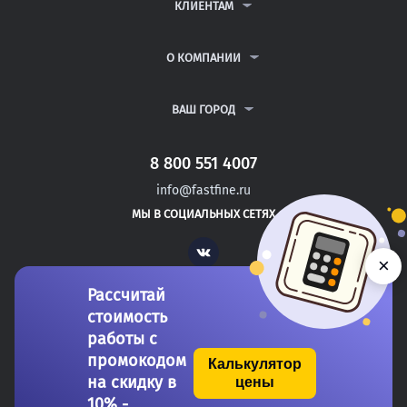
ДИПЛОМНЫЕ РАБОТЫ
КЛИЕНТАМ
КУРСОВЫЕ РАБОТЫ
АНТИПЛАГИАТ
РЕФЕРАТЫ
ВОПРОСЫ И ОТВЕТЫ
О КОМПАНИИ
ВСЕ УСЛУГИ
ПУБЛИЧНАЯ ОФЕРТА
О КОМПАНИИ
ПОЛИТИКА КОНФИДЕНЦИАЛЬНОСТИ
КОНТАКТЫ
ВАШ ГОРОД
АВТОРАМ
МОСКВА
САНКТ-ПЕТЕРБУРГ
8 800 551 4007
ВЛАДИМИР
info@fastfine.ru
ОРЕЛ
МЫ В СОЦИАЛЬНЫХ СЕТЯХ
НИЖНИЙ НОВГОРОД
Vk
×
Рассчитай
стоимость
работы с
промокодом
Калькулятор
на скидку в
цены
Copyright 2011-2026 FastFine.ru
10% -