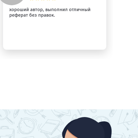
хороший автор, выполнил отличный
Пр
реферат без правок.
Ре
ра
бы