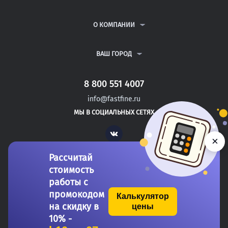
КУРСОВЫЕ РАБОТЫ
АНТИПЛАГИАТ
РЕФЕРАТЫ
ВОПРОСЫ И ОТВЕТЫ
О КОМПАНИИ
ВСЕ УСЛУГИ
ПУБЛИЧНАЯ ОФЕРТА
О КОМПАНИИ
ПОЛИТИКА КОНФИДЕНЦИАЛЬНОСТИ
КОНТАКТЫ
ВАШ ГОРОД
АВТОРАМ
МОСКВА
САНКТ-ПЕТЕРБУРГ
8 800 551 4007
ВЛАДИМИР
info@fastfine.ru
ОРЕЛ
МЫ В СОЦИАЛЬНЫХ СЕТЯХ
НИЖНИЙ НОВГОРОД
Vk
×
Рассчитай
стоимость
работы с
промокодом
Калькулятор
на скидку в
цены
Copyright 2011-2026 FastFine.ru
10% -