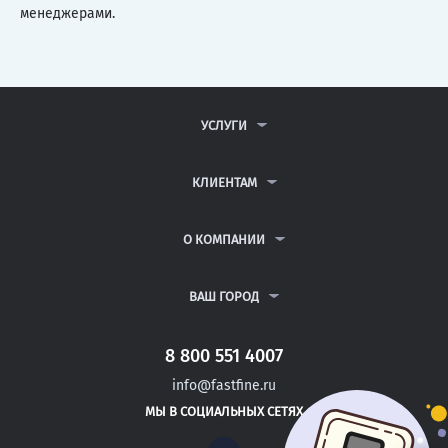
менеджерами.
УСЛУГИ
КОНТРОЛЬНЫЕ РАБОТЫ
ДИПЛОМНЫЕ РАБОТЫ
КЛИЕНТАМ
КУРСОВЫЕ РАБОТЫ
АНТИПЛАГИАТ
РЕФЕРАТЫ
ВОПРОСЫ И ОТВЕТЫ
О КОМПАНИИ
ВСЕ УСЛУГИ
ПУБЛИЧНАЯ ОФЕРТА
О КОМПАНИИ
ПОЛИТИКА КОНФИДЕНЦИАЛЬНОСТИ
КОНТАКТЫ
ВАШ ГОРОД
АВТОРАМ
МОСКВА
САНКТ-ПЕТЕРБУРГ
8 800 551 4007
ВЛАДИМИР
info@fastfine.ru
ОРЕЛ
МЫ В СОЦИАЛЬНЫХ СЕТЯХ
НИЖНИЙ НОВГОРОД