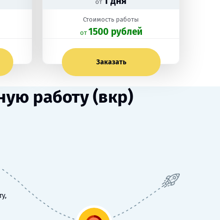
1 дня
от
Стоимость работы
1500 рублей
oт
Заказать
ую работу (вкр)
у,